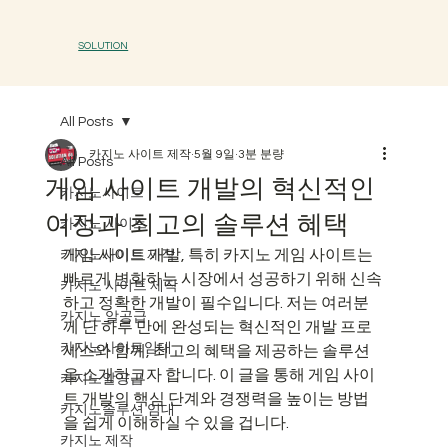
SOLUTION
All Posts
카지노 사이트 제작
5월 9일
3분 분량
All Posts
게임 사이트 개발의 혁신적인
카지노사이트
여정과 최고의 솔루션 혜택
카지노 사이트
게임 사이트 개발, 특히 카지노 게임 사이트는 
카지노사이트 제작
빠르게 변화하는 시장에서 성공하기 위해 신속
카지노 사이트 제작
하고 정확한 개발이 필수입니다. 저는 여러분
카지노 알공급
께 단 하루 만에 완성되는 혁신적인 개발 프로
카지노사이트임대
세스와 함께, 최고의 혜택을 제공하는 솔루션
을 소개하고자 합니다. 이 글을 통해 게임 사이
카지노알공급
트 개발의 핵심 단계와 경쟁력을 높이는 방법
카지노솔루션 임대
을 쉽게 이해하실 수 있을 겁니다.
카지노 제작