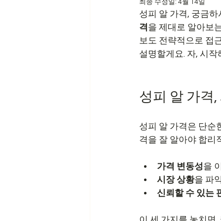
최종 수정일:
4월 14일
카지노솔루션임대
에볼루션알
성피 알 가격, 궁금하
격
을 제대로 알아보는
보도 전략적으로 접근
설명할게요. 자, 시
성피 알 가격,
성피 알 가격은 단순한
격을 잘 알아야 합리
가격 변동성
을 
시장 상황
을 파
신뢰할 수 있는
이 세 가지를 놓치면