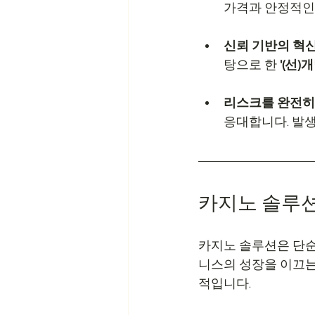
가격과 안정적인
신뢰 기반의 혁신
탕으로 한 
'(선)
리스크를 완전히 
응대합니다. 발
카지노 솔루
카지노 솔루션은 단순
니스의 성장을 이끄는
적입니다. 