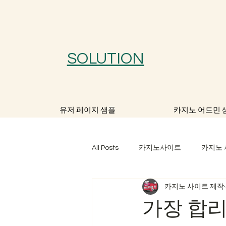
SOLUTION
유저 페이지 샘플
카지노 어드민 
All Posts
카지노사이트
카지노
카지노 사이트 제작
카지노알공급
카지노솔루션 
가장 합리