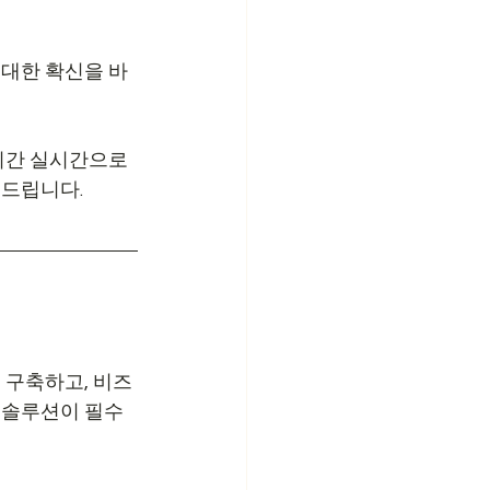
대한 확신을 바
시간 실시간으로 
 드립니다.
 구축하고, 비즈
 솔루션이 필수