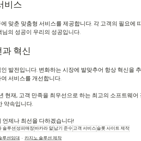
서비스
에 맞춘 맞춤형 서비스를 제공합니다. 각 고객의 필요에 
객님의 성공이 우리의 성공입니다. 
전과 혁신
인 발전입니다. 변화하는 시장에 발맞추어 항상 혁신을 추
여 서비스를 개선합니다. 
26년 현재, 고객 만족을 최우선으로 하는 최고의 소프트웨
 약속입니다. 
 언제나 최선을 다하겠습니다!
라 솔루션
성피매장
바카라 알
납기 준수
고객 서비스
슬롯 사이트 제작
솔루션임대
카지노 솔루션 제작