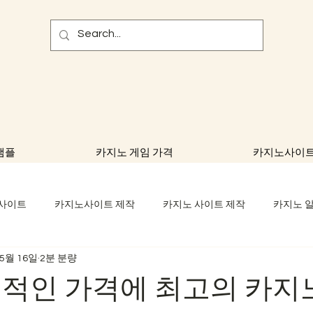
샘플
카지노 게임 가격
카지노사이트
 사이트
카지노사이트 제작
카지노 사이트 제작
카지노 
5월 16일
2분 분량
임대
카지노 제작
카지노 알
바카라솔루션
카지노 솔
적인 가격에 최고의 카지