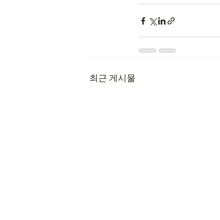
최근 게시물