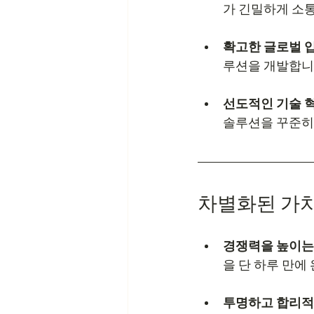
가 긴밀하게 소
확고한 글로벌 입
루션을 개발합니
선도적인 기술 혁
솔루션을 꾸준히
차별화된 가
경쟁력을 높이는
을 단 하루 만에
투명하고 합리적