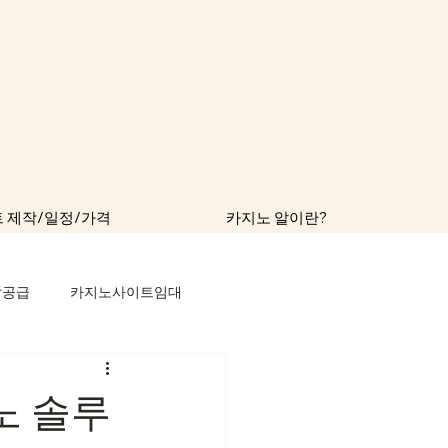
 제작/일정/가격
카지노 알이란?
알공급
카지노사이트임대
루션 임대
카지노 솔루션 제작
노 솔루