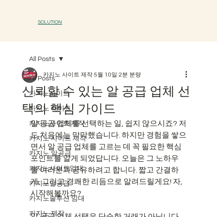
SOLUTION
All Posts
카지노 사이트 제작
5월 10일
2분 분량
All Posts
신뢰할 수 있는 알 공급 업체 선
카지노사이트
택의 핵심 가이드
카지노 사이트
알 공급 업체를 선택하는 일, 쉽지 않으시죠? 저
카지노사이트 제작
도 처음에는 막막했습니다. 하지만 경험을 쌓으
카지노 사이트 제작
면서 알 공급 업체를 고르는 데 꼭 필요한 핵심 
카지노 알공급
포인트를 알게 되었답니다. 오늘은 그 노하우
카지노사이트임대
를 여러분과 공유하려고 합니다. 짧고 간결하
게, 그리고 경쾌한 리듬으로 알려드릴게요! 자, 
카지노알공급
시작해볼까요?
카지노솔루션 임대
카지노 제작
알 공급 업체 선택은 단순한 거래가 아닙니다. 