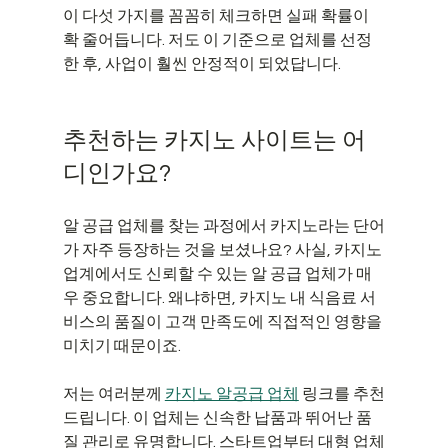
이 다섯 가지를 꼼꼼히 체크하면 실패 확률이 
확 줄어듭니다. 저도 이 기준으로 업체를 선정
한 후, 사업이 훨씬 안정적이 되었답니다.
추천하는 카지노 사이트는 어
디인가요?
알 공급 업체를 찾는 과정에서 카지노라는 단어
가 자주 등장하는 것을 보셨나요? 사실, 카지노 
업계에서도 신뢰할 수 있는 알 공급 업체가 매
우 중요합니다. 왜냐하면, 카지노 내 식음료 서
비스의 품질이 고객 만족도에 직접적인 영향을 
미치기 때문이죠.
저는 여러분께 
카지노 알공급 업체
 링크를 추천
드립니다. 이 업체는 신속한 납품과 뛰어난 품
질 관리로 유명합니다. 스타트업부터 대형 업체