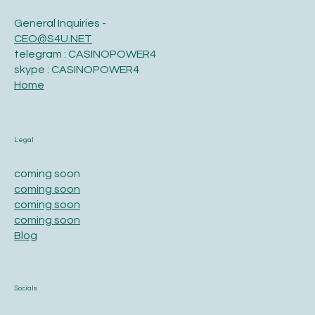
General Inquiries -
CEO@S4U.NET
telegram : CASINOPOWER4
skype : CASINOPOWER4
Home
Legal
coming soon
coming soon
coming soon
coming soon
Blog
Socials