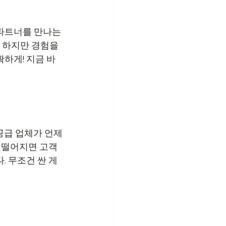
 파트너를 만나는 
 하지만 경험을 
하게! 지금 바
공급 업체가 언제
 떨어지면 고객 
. 무조건 싼 게 