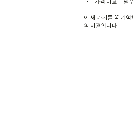
가격 비교는 필수
이 세 가지를 꼭 기억
의 비결입니다.