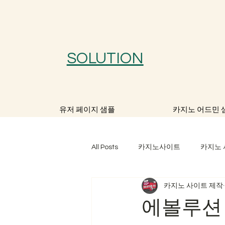
SOLUTION
유저 페이지 샘플
카지노 어드민 
All Posts
카지노사이트
카지노
카지노 사이트 제작
카지노알공급
카지노솔루션 
에볼루션 