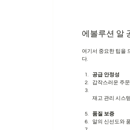
에볼루션 알 
여기서 중요한 팁을 
다.
공급 안정성
갑작스러운 주문 
재고 관리 시스템
품질 보증
알의 신선도와 품