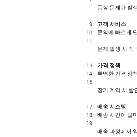
품질 문제가 발
고객 서비스
문의에 빠르게 답
문제 발생 시 
가격 정책
투명한 가격 정책
장기 계약 시 할
배송 시스템
배송 시간이 얼마
배송 과정에서 