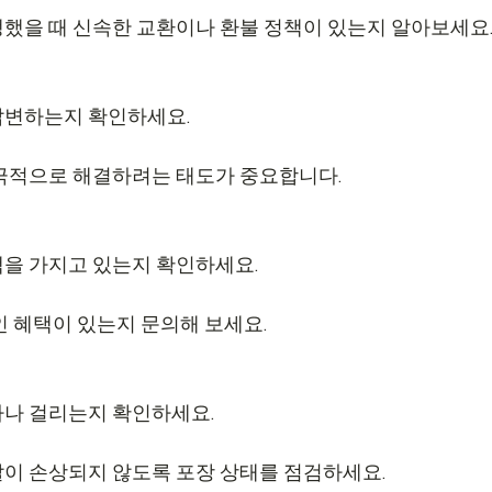
생했을 때 신속한 교환이나 환불 정책이 있는지 알아보세요
변하는지 확인하세요.  
적극적으로 해결하려는 태도가 중요합니다.
을 가지고 있는지 확인하세요.  
인 혜택이 있는지 문의해 보세요.
나 걸리는지 확인하세요.  
알이 손상되지 않도록 포장 상태를 점검하세요.