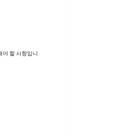
해야 할 사항입니