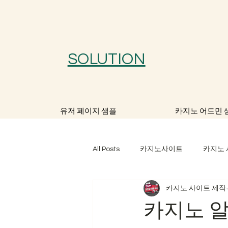
SOLUTION
유저 페이지 샘플
카지노 어드민 
All Posts
카지노사이트
카지노
카지노 사이트 제작
카지노알공급
카지노솔루션 
카지노 알