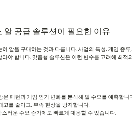
 알 공급 솔루션이 필요한 이유
히 알을 구매하는 것과 다릅니다. 사업의 특성, 게임 종류,
달라야 합니다. 맞춤형 솔루션은 이런 변수를 고려해 최적의
 방문 패턴과 게임 인기 변화를 분석해 알 수요를 예측합니다.
 재고를 줄이고, 부족 현상을 방지합니다.  
갑작스러운 수요 증가에도 빠르게 대응할 수 있습니다.  