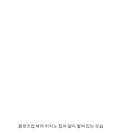
클로즈업 뷰의 카지노 칩과 알이 쌓여 있는 모습