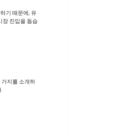
하기 때문에, 유
시장 진입을 돕습
두 가지를 소개하
.