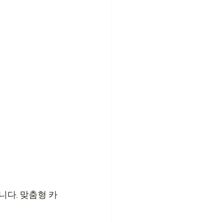
다. 맞춤형 카