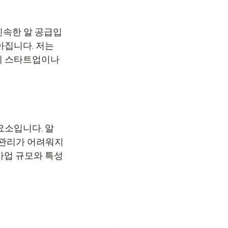
신속한 알 공급입
집니다. 저는 
게 스타트업이나 
요소입니다. 알
 관리가 어려워지
사업 규모와 특성