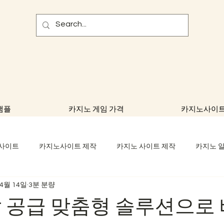
샘플
카지노 게임 가격
카지노사이트
 사이트
카지노사이트 제작
카지노 사이트 제작
카지노 
4월 14일
3분 분량
임대
카지노 제작
카지노 알
바카라솔루션
카지노 솔
 공급 맞춤형 솔루션으로 