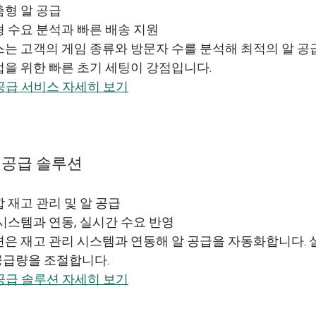
춤형 알 공급  
형 수요 분석과 빠른 배송 지원  
비스는 고객의 게임 종류와 방문자 수를 분석해 최적의 알 공
업을 위한 빠른 초기 세팅이 강점입니다.  
공급 서비스 자세히 보기
알 공급 솔루션
합 재고 관리 및 알 공급  
 시스템과 연동, 실시간 수요 반영  
루션은 재고 관리 시스템과 연동해 알 공급을 자동화합니다. 
급량을 조절합니다.  
공급 솔루션 자세히 보기