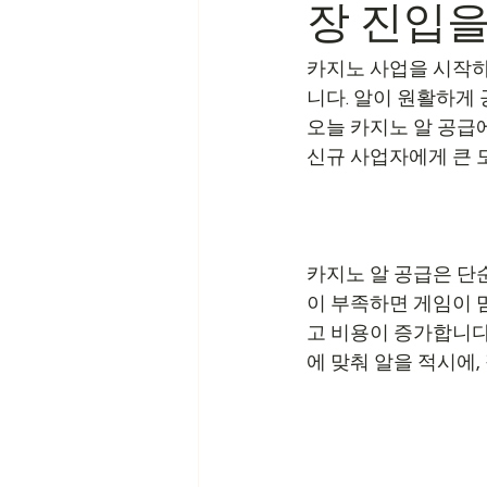
카지노솔루션임대
에볼루션알
장 진입
카지노 사업을 시작하
니다. 알이 원활하게
오늘 카지노 알 공급
신규 사업자에게 큰 
카지노 알 공급은 단
이 부족하면 게임이 
고 비용이 증가합니다
에 맞춰 알을 적시에,